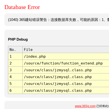
Database Error
(1040) 365建站错误警告：连接数据库失败，可能的原因：1、数
PHP Debug
No.
File
1
/index.php
2
/source/function/function_extend.php
3
/source/class/jzmysql.class.php
4
/source/class/jzmysql.class.php
5
/source/class/jzmysql.class.php
6
/source/class/jzmysql.class.php
www.365jz.com
已经将此