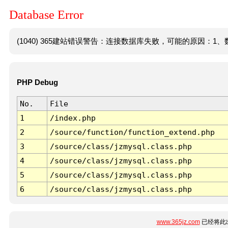
Database Error
(1040) 365建站错误警告：连接数据库失败，可能的原因：1、数
PHP Debug
No.
File
1
/index.php
2
/source/function/function_extend.php
3
/source/class/jzmysql.class.php
4
/source/class/jzmysql.class.php
5
/source/class/jzmysql.class.php
6
/source/class/jzmysql.class.php
www.365jz.com
已经将此