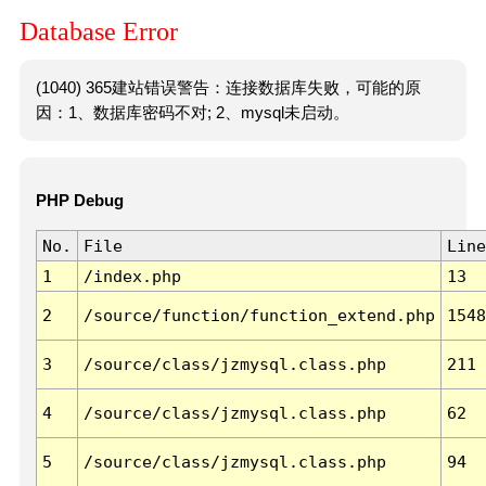
Database Error
(1040) 365建站错误警告：连接数据库失败，可能的原
因：1、数据库密码不对; 2、mysql未启动。
PHP Debug
No.
File
Line
1
/index.php
13
2
/source/function/function_extend.php
1548
3
/source/class/jzmysql.class.php
211
4
/source/class/jzmysql.class.php
62
5
/source/class/jzmysql.class.php
94