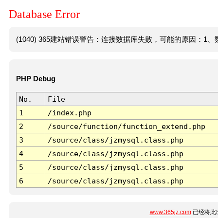
Database Error
(1040) 365建站错误警告：连接数据库失败，可能的原因：1、数
PHP Debug
No.
File
1
/index.php
2
/source/function/function_extend.php
3
/source/class/jzmysql.class.php
4
/source/class/jzmysql.class.php
5
/source/class/jzmysql.class.php
6
/source/class/jzmysql.class.php
www.365jz.com
已经将此