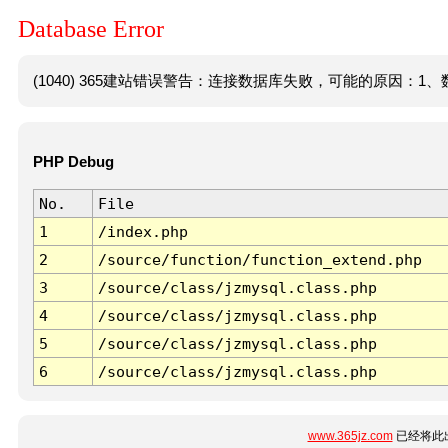
Database Error
(1040) 365建站错误警告：连接数据库失败，可能的原因：1、数
PHP Debug
No.
File
1
/index.php
2
/source/function/function_extend.php
3
/source/class/jzmysql.class.php
4
/source/class/jzmysql.class.php
5
/source/class/jzmysql.class.php
6
/source/class/jzmysql.class.php
www.365jz.com
已经将此