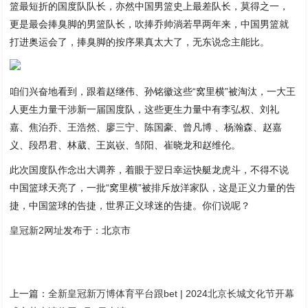
篮最短折的国度队队长，亦然中国男篮史上最差队长，莫得之一，
更是最会捧臭脚的男篮队长，吹捧乔帅淌若早两年来，中国男篮就
打进奥运会了，捧臭脚的按序果真太大了，无东说念主能比。
咱们兴奋地看到，跟着赵继伟、孙铭徽这些“窝里横”被淘汰，一大王
人更生力量干涉新一届国度队，这些更生力量中有李弘权、刘礼
嘉、焦泊乔、王浩然、廖三宁、陈国豪、曾凡博 、杨瀚森、赵嘉
义、段昂君、林葳、王岚嵚、邹阳、崔晓龙和赵维伦。
此次国度队作念出大调养，着眼于翌日幸运快艇龙虎斗，不得不说
中国篮球天亮了，一批“窝里横”被排斥放洋家队，这是正义力量的告
捷，中国篮球的告捷，世界正义球迷的告捷。你们说呢？
皇冠新2网址
发布于：北京市
上一篇：
全新皇冠新万博体育平台跟bet | 2024北京长城文化节开幕