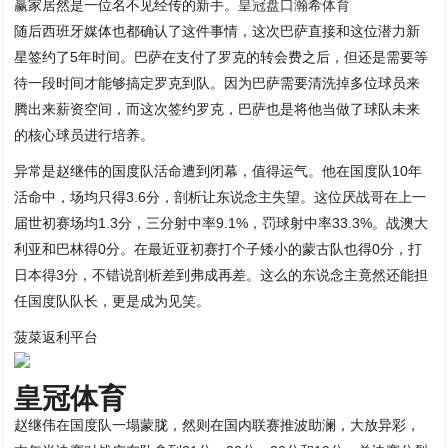
赢家居然是一位名不见经传的新手。
皇冠盘口瀚希体育
随后西班牙媒体也都确认了这件事情，这次巴萨直接和这位潜力新
星签约了5年时间。巴萨在支付了罗克的转会费之后，但还是需要等
待一段时间才能够搞定罗克到队。因为巴萨需要清洗掉多位球员来
腾出来薪资空间，而这次签约罗克，巴萨也是将他当做了球队未来
的核心球员进行培养。
异常是赵继伟的国度队活命遭到闭幕，值得运气。他在国度队10年
活命中，场均只得3.6分，剖析让东说念主失望。这位厌战哥在上一
届世初赛场均1.3分，三分射中率9.1%，罚球射中率33.3%。战澳大
利亚和巴林得0分。在最近亚初赛打个子矮小的蒙古队也得0分，打
日本得3分，不错说剖析差到弗成再差。这么的东说念主竟然还能担
任国度队队长，更是成为见笑。
菠菜返利平台
皇冠体育
赵继伟在国度队一塌蒙胧，然则在国内联赛推波助澜，大放异彩，