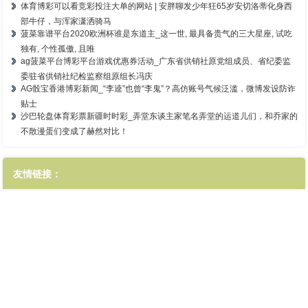
体育博彩可以看竞彩投注大单的网站 | 安胖聊发少年狂65岁安切洛蒂化身西
部牛仔，与浑家潇洒骑马
菠菜靠谱平台2020欧洲杯谁是东道主_这一世, 最具备贵气的三大星座, 试吃
独有, 个性孤傲, 且唯
ag菠菜平台博彩平台游戏优惠券活动_广东省供销社原党组成员、省纪委监
委驻省供销社纪检监察组原组长冯庆
AG骰宝香港博彩新闻_“李逵”也曾“李鬼”？高仿账号气候泛滥，微博发设防诈
贴士
沙巴轮盘体育彩票新疆时时彩_弄堂东谈主家笔名弄堂的运道儿们，和乔家的
不散漫蛋们变成了赫然对比！
友情链接：