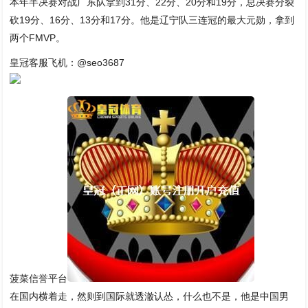
本年半决赛对战广东队拿到31分、22分、20分和19分，总决赛分裂
砍19分、16分、13分和17分。他是辽宁队三连冠的最大元勋，拿到
两个FMVP。
皇冠客服飞机：@seo3687
菠菜信誉平台
在国内横着走，然则到国际就透澈认怂，什么也不是，他是中国男