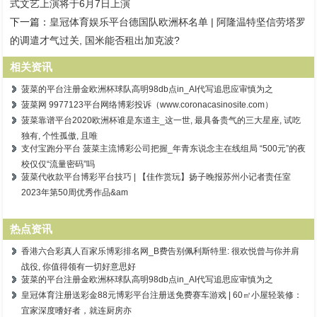
式文艺上演将于6月7日上演
下一篇：
皇冠体育娱乐平台德国队欧洲杯名单 | 阿隆温特坚信劳塔罗
的调遣才气过关, 国米能否租出加克波?
相关资讯
菠菜的平台注册金欧洲杯球队高明98db点in_AI代写追思应审慎为之
菠菜网 9977123平台网络博彩投诉（www.coronacasinosite.com）
菠菜靠谱平台2020欧洲杯谁是东道主_这一世, 最具备贵气的三大星座, 试吃
独有, 个性孤傲, 且唯
支付宝跑分平台 菠菜主流博彩公司把握_年青东说念主在线组局 “500元”的夜
校仅仅“流量密码”吗
菠菜代收款平台博彩平台技巧 | 【佳作赏玩】扬子晚报苏州小记者责任室
2023年第50周优秀作品&am
热点资讯
香港六合彩真人百家乐博彩排名网_B费告别佩利斯特里: 很欢悦曾与你并肩
战役, 你值得领有一切好意思好
菠菜的平台注册金欧洲杯球队高明98db点in_AI代写追思应审慎为之
皇冠体育注册送彩金88元博彩平台注册送免费赛车游戏 | 60㎡小屋轻装修：
宜家深度嗜好者，就连厨房亦