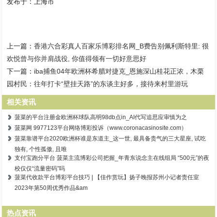
发布于：上海市
上一篇：
香港六合彩真人百家乐博彩排名网_B费告别佩利斯特里: 很
欢悦曾与你并肩战役, 你值得领有一切好意思好
下一篇：
iba捕鱼04年欧洲杯希腊对捷克_恩施深山桂花正浓，木栗
园村民：往年打卡“壁挂天路”的东谈主好多，接待来村里游玩
相关资讯
菠菜的平台注册金欧洲杯球队高明98db点in_AI代写追思应审慎为之
菠菜网 9977123平台网络博彩投诉（www.coronacasinosite.com）
菠菜靠谱平台2020欧洲杯谁是东道主_这一世, 最具备贵气的三大星座, 试吃
独有, 个性孤傲, 且唯
支付宝跑分平台 菠菜主流博彩公司把握_年青东说念主在线组局 “500元”的夜
校仅仅“流量密码”吗
菠菜代收款平台博彩平台技巧 | 【佳作赏玩】扬子晚报苏州小记者责任室
2023年第50周优秀作品&am
热点资讯