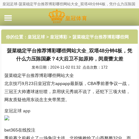
皇冠足球-菠菜稳定平台推荐博彩哪些网站大全_双塔48分钟4板，凭什么力压陈国
豪？4大后卫不如原帅，闵鹿蕾太差
你的位置：
皇冠足球
>
皇冠博彩
> 菠菜稳定平台推荐博彩哪些网
菠菜稳定平台推荐博彩哪些网站大全_双塔48分钟4板，凭
站大全_双塔48分钟4板，凭什么力压陈国豪？4大后卫不如原帅，
什么力压陈国豪？4大后卫不如原帅，闵鹿蕾太差
闵鹿蕾太差
发布日期：2024-11-02 01:32 点击次数：172
菠菜稳定平台推荐博彩哪些网站大全
北京技巧9月23日皇冠官方appapp最新版，CBA季前赛争议一战，
三冠王大帅遭球迷狂喷，弃用状元秀就不说了，还犯下三项大错，
网友质疑他用东说念主夹带黑货。
皇冠足球 app
bet365在线投注
季前赛之前截止了一场争议大战，北控惨败给了山西整整32分，而