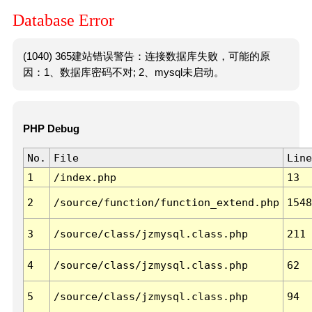
Database Error
(1040) 365建站错误警告：连接数据库失败，可能的原
因：1、数据库密码不对; 2、mysql未启动。
PHP Debug
No.
File
Line
1
/index.php
13
2
/source/function/function_extend.php
1548
3
/source/class/jzmysql.class.php
211
4
/source/class/jzmysql.class.php
62
5
/source/class/jzmysql.class.php
94