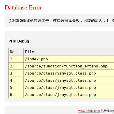
Database Error
(1040) 365建站错误警告：连接数据库失败，可能的原因：1、数
PHP Debug
No.
File
1
/index.php
2
/source/function/function_extend.php
3
/source/class/jzmysql.class.php
4
/source/class/jzmysql.class.php
5
/source/class/jzmysql.class.php
6
/source/class/jzmysql.class.php
www.365jz.com
已经将此