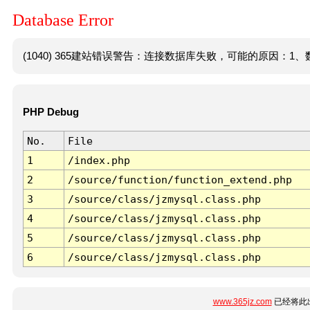
Database Error
(1040) 365建站错误警告：连接数据库失败，可能的原因：1、数
PHP Debug
No.
File
1
/index.php
2
/source/function/function_extend.php
3
/source/class/jzmysql.class.php
4
/source/class/jzmysql.class.php
5
/source/class/jzmysql.class.php
6
/source/class/jzmysql.class.php
www.365jz.com
已经将此