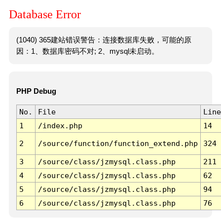
Database Error
(1040) 365建站错误警告：连接数据库失败，可能的原
因：1、数据库密码不对; 2、mysql未启动。
PHP Debug
No.
File
Line
1
/index.php
14
2
/source/function/function_extend.php
324
3
/source/class/jzmysql.class.php
211
4
/source/class/jzmysql.class.php
62
5
/source/class/jzmysql.class.php
94
6
/source/class/jzmysql.class.php
76