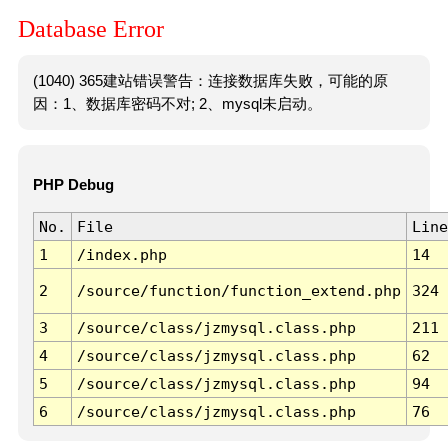
Database Error
(1040) 365建站错误警告：连接数据库失败，可能的原
因：1、数据库密码不对; 2、mysql未启动。
PHP Debug
No.
File
Line
1
/index.php
14
2
/source/function/function_extend.php
324
3
/source/class/jzmysql.class.php
211
4
/source/class/jzmysql.class.php
62
5
/source/class/jzmysql.class.php
94
6
/source/class/jzmysql.class.php
76