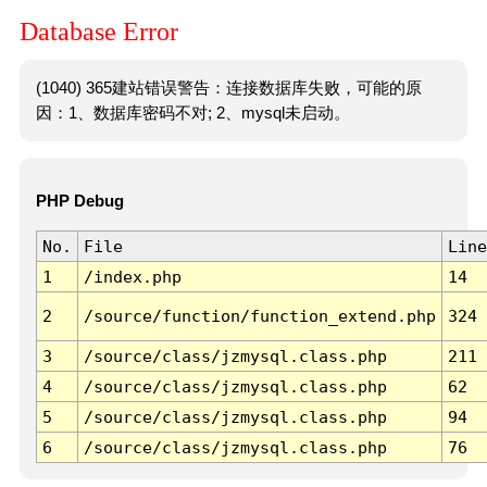
Database Error
(1040) 365建站错误警告：连接数据库失败，可能的原
因：1、数据库密码不对; 2、mysql未启动。
PHP Debug
No.
File
Line
1
/index.php
14
2
/source/function/function_extend.php
324
3
/source/class/jzmysql.class.php
211
4
/source/class/jzmysql.class.php
62
5
/source/class/jzmysql.class.php
94
6
/source/class/jzmysql.class.php
76