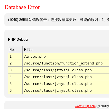
Database Error
(1040) 365建站错误警告：连接数据库失败，可能的原因：1、数
PHP Debug
No.
File
1
/index.php
2
/source/function/function_extend.php
3
/source/class/jzmysql.class.php
4
/source/class/jzmysql.class.php
5
/source/class/jzmysql.class.php
6
/source/class/jzmysql.class.php
www.365jz.com
已经将此