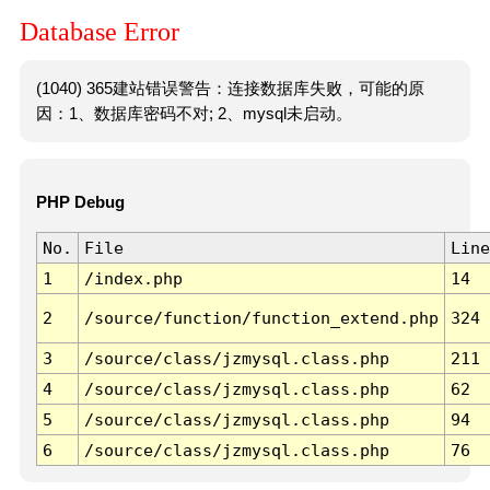
Database Error
(1040) 365建站错误警告：连接数据库失败，可能的原
因：1、数据库密码不对; 2、mysql未启动。
PHP Debug
No.
File
Line
1
/index.php
14
2
/source/function/function_extend.php
324
3
/source/class/jzmysql.class.php
211
4
/source/class/jzmysql.class.php
62
5
/source/class/jzmysql.class.php
94
6
/source/class/jzmysql.class.php
76