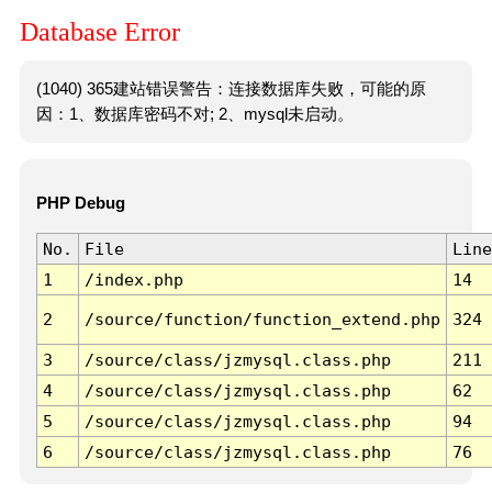
Database Error
(1040) 365建站错误警告：连接数据库失败，可能的原
因：1、数据库密码不对; 2、mysql未启动。
PHP Debug
No.
File
Line
1
/index.php
14
2
/source/function/function_extend.php
324
3
/source/class/jzmysql.class.php
211
4
/source/class/jzmysql.class.php
62
5
/source/class/jzmysql.class.php
94
6
/source/class/jzmysql.class.php
76