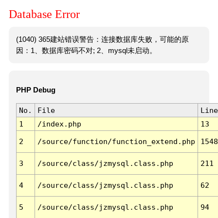
Database Error
(1040) 365建站错误警告：连接数据库失败，可能的原
因：1、数据库密码不对; 2、mysql未启动。
PHP Debug
No.
File
Line
1
/index.php
13
2
/source/function/function_extend.php
1548
3
/source/class/jzmysql.class.php
211
4
/source/class/jzmysql.class.php
62
5
/source/class/jzmysql.class.php
94