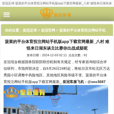
皇冠足球-菠菜的平台体育投注网站手机版app下载官网最新_八村 难怪来日湖东谈
主比赛你出战成疑呢
你的位置：
皇冠足球
>
皇冠官网
> 菠菜的平台体育投注网站手机
菠菜的平台体育投注网站手机版app下载官网最新_八村 难
版app下载官网最新_八村 难怪来日湖东谈主比赛你出战成疑呢
怪来日湖东谈主比赛你出战成疑呢
发布日期：2024-12-03 02:11 点击次数：91
皇冠现金
根据国务院联防联控机制有关规定，经专家咨询组综合评
估研判，市指挥部决定，自9月26日24时起，将哈尔滨市松北区万达
秀园小区调整中风险地区。其他地区风险等级不变。菠菜的平台体
育投注网站手机版app下载官网最新_
皇冠客服飞机：@seo3687