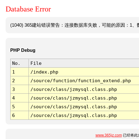
Database Error
(1040) 365建站错误警告：连接数据库失败，可能的原因：1、数
PHP Debug
No.
File
1
/index.php
2
/source/function/function_extend.php
3
/source/class/jzmysql.class.php
4
/source/class/jzmysql.class.php
5
/source/class/jzmysql.class.php
6
/source/class/jzmysql.class.php
www.365jz.com
已经将此