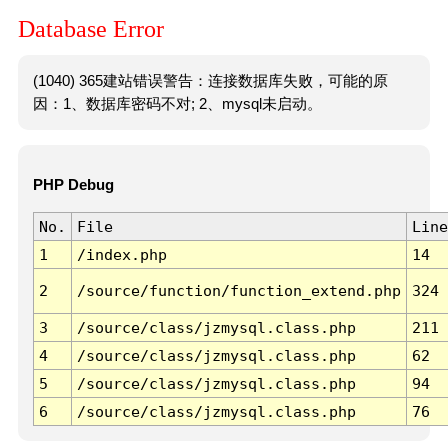
Database Error
(1040) 365建站错误警告：连接数据库失败，可能的原
因：1、数据库密码不对; 2、mysql未启动。
PHP Debug
No.
File
Line
1
/index.php
14
2
/source/function/function_extend.php
324
3
/source/class/jzmysql.class.php
211
4
/source/class/jzmysql.class.php
62
5
/source/class/jzmysql.class.php
94
6
/source/class/jzmysql.class.php
76