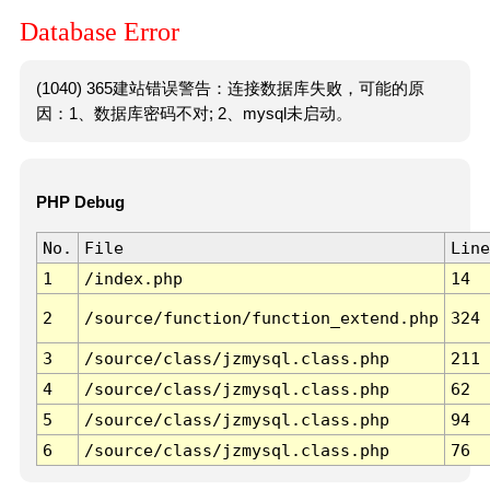
Database Error
(1040) 365建站错误警告：连接数据库失败，可能的原
因：1、数据库密码不对; 2、mysql未启动。
PHP Debug
No.
File
Line
1
/index.php
14
2
/source/function/function_extend.php
324
3
/source/class/jzmysql.class.php
211
4
/source/class/jzmysql.class.php
62
5
/source/class/jzmysql.class.php
94
6
/source/class/jzmysql.class.php
76