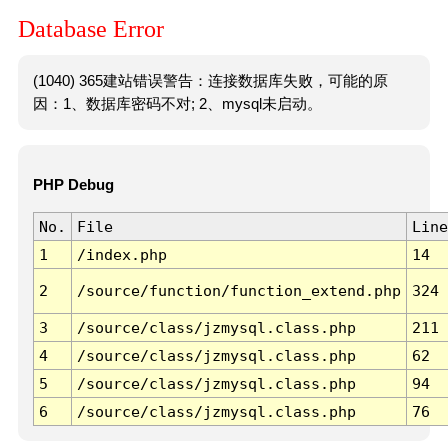
Database Error
(1040) 365建站错误警告：连接数据库失败，可能的原
因：1、数据库密码不对; 2、mysql未启动。
PHP Debug
No.
File
Line
1
/index.php
14
2
/source/function/function_extend.php
324
3
/source/class/jzmysql.class.php
211
4
/source/class/jzmysql.class.php
62
5
/source/class/jzmysql.class.php
94
6
/source/class/jzmysql.class.php
76