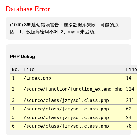
Database Error
(1040) 365建站错误警告：连接数据库失败，可能的原
因：1、数据库密码不对; 2、mysql未启动。
PHP Debug
No.
File
Line
1
/index.php
14
2
/source/function/function_extend.php
324
3
/source/class/jzmysql.class.php
211
4
/source/class/jzmysql.class.php
62
5
/source/class/jzmysql.class.php
94
6
/source/class/jzmysql.class.php
76