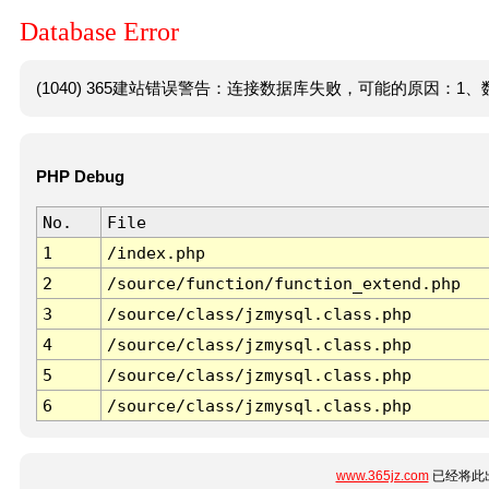
Database Error
(1040) 365建站错误警告：连接数据库失败，可能的原因：1、数
PHP Debug
No.
File
1
/index.php
2
/source/function/function_extend.php
3
/source/class/jzmysql.class.php
4
/source/class/jzmysql.class.php
5
/source/class/jzmysql.class.php
6
/source/class/jzmysql.class.php
www.365jz.com
已经将此